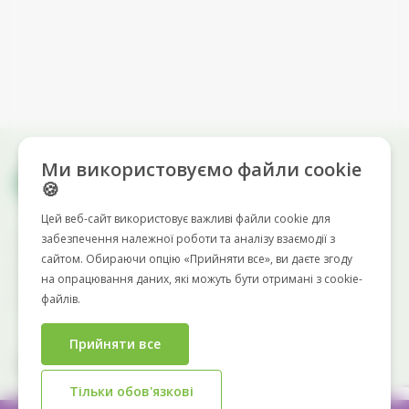
Ми використовуємо файли cookie
🍪
Цей веб-сайт використовує важливі файли cookie для
забезпечення належної роботи та аналізу взаємодії з
+38 (067) 823-32-29
сайтом. Обираючи опцію «Прийняти все», ви даєте згоду
044 334 79 54
на опрацювання даних, які можуть бути отримані з cookie-
файлів.
capital@otpbank.com.ua
Прийняти все
Ми у соцмережах
Тільки обов'язкові