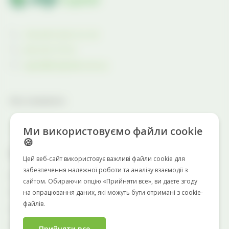
+38 (067) 823-32-29
044 334 79 54
capital@otpbank.com.ua
Ми у соцмережах
Ми використовуємо файли cookie
🍪
Про нас
Цей веб-сайт використовує важливі файли cookie для
забезпечення належної роботи та аналізу взаємодії з
Блог
сайтом. Обираючи опцію «Прийняти все», ви даєте згоду
на опрацювання даних, які можуть бути отримані з cookie-
Наша команда
файлів.
Фонди під управлінням
Новини
Прийняти все